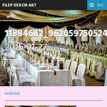
FILEP DEKOR ART
MENÜ
11884662_96205975052
2016-01-27
Tovább
HOZZÁSZÓLÁS