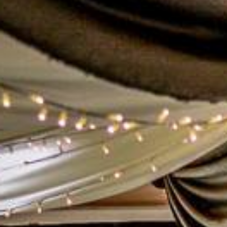
11899900_96
2016-01-27
Tovább