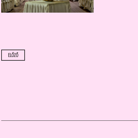
Bejegyzések
ELŐZŐ
navigációja